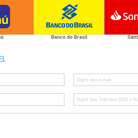
aú
Banco do Brasil
Sant
EL