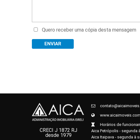
Quero receber uma cópia desta mensagem
contato@aicaimoveis
www.aicaimoveis.com
Horários de funciona
CRECI J 1872 RJ
Aica Petrópolis - segunda à
desde 1979
Aica Itaipava - segunda à 