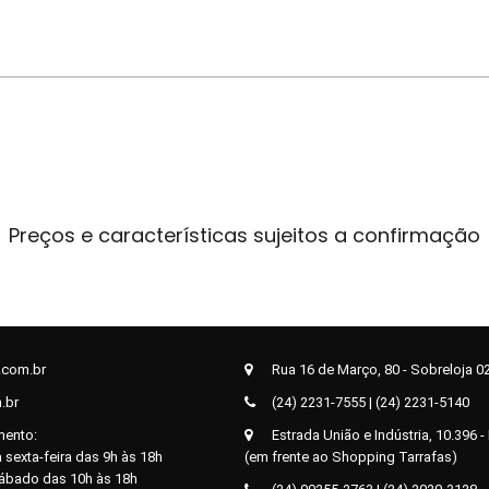
Preços e características sujeitos a confirmação
.com.br
Rua 16 de Março, 80 - Sobreloja 02 
.br
(24) 2231-7555 | (24) 2231-5140
mento:
Estrada União e Indústria, 10.396 - 
 sexta-feira das 9h às 18h
(em frente ao Shopping Tarrafas)
sábado das 10h às 18h