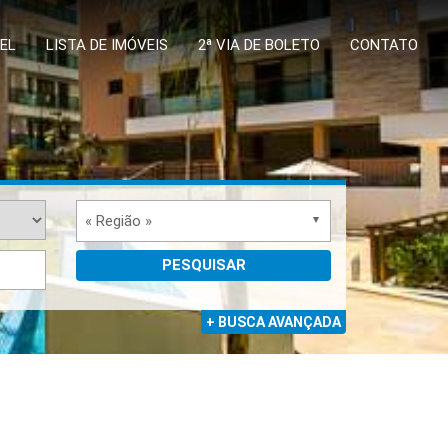
EL
LISTA DE IMÓVEIS
2ª VIA DE BOLETO
CONTATO
« Região »
PESQUISAR
+ BUSCA AVANÇADA