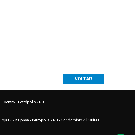
VOLTAR
- Centro - Petrópolis / RJ
Loja 06 - Itaipava - Petrópolis / RJ - Condomínio All Suítes