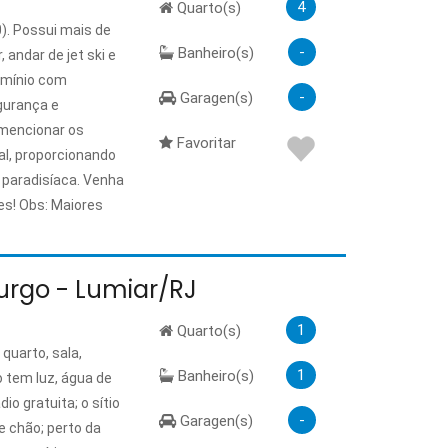
4
Quarto(s)
). Possui mais de
-
Banheiro(s)
 andar de jet ski e
omínio com
-
Garagen(s)
egurança e
 mencionar os
Favoritar
l, proporcionando
o paradisíaca. Venha
es! Obs: Maiores
burgo - Lumiar/RJ
1
Quarto(s)
uarto, sala,
1
Banheiro(s)
o tem luz, água de
io gratuita; o sítio
-
Garagen(s)
e chão; perto da