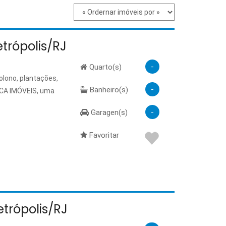
etrópolis/RJ
-
Quarto(s)
olono, plantações,
-
Banheiro(s)
AICA IMÓVEIS, uma
-
Garagen(s)
Favoritar
etrópolis/RJ