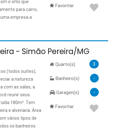
om o sítio que
Favoritar
amento para carro,
, uma empresa a
reira - Simão Pereira/MG
3
Quarto(s)
os (todos suítes),
-
Banheiro(s)
reciar a natureza
da com as salas, a
-
Garagen(s)
ocê reunir seus
truída 180m². Tem
Favoritar
ira e alvenaria. Área
om vários tipos de
Todos os banheiros
a área verde, lago e