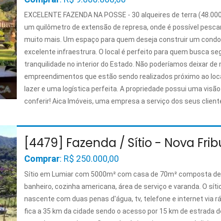
EXCELENTE FAZENDA NA POSSE - 30 alqueires de terra (48.000
um quilômetro de extensão de represa, onde é possível pescar,
muito mais. Um espaço para quem deseja construir um cond
excelente infraestrura. O local é perfeito para quem busca s
tranquilidade no interior do Estado. Não poderíamos deixar de
empreendimentos que estão sendo realizados próximo ao loca
lazer e uma logística perfeita. A propriedade possui uma visã
conferir! Aica Imóveis, uma empresa a serviço dos seus client
informações, entre em contato conosco!
[4479] Fazenda / Sítio - Nova Fri
Comprar
: R$ 250.000,00
Sítio em Lumiar com 5000m² com casa de 70m² composta de q
banheiro, cozinha americana, área de serviço e varanda. O síti
nascente com duas penas d'água, tv, telefone e internet via rád
fica a 35 km da cidade sendo o acesso por 15 km de estrada d