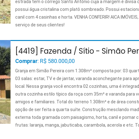
estrada tem o córrego Santo Antônio cuja a margem é divisa c
possui água cristalina com platô sombreado. Possui estacion
canil com 4 casinhas e horta. VENHA CONFERIR! AICA IMÓVEIS
serviço de seus clientes!
[4419] Fazenda / Sítio - Simão Pe
Comprar
: R$ 580.000,00
Granja em Simão Pereira com 1.308m² composta por: 03 quart
03 salas: estar, TV e de jantar, varanda aconchegante para ap
local. Nessa granja você encontra 02 cozinhas, uma é integra
outra cozinha estilo típico da roça com 35m² e varanda para v
amigos e familiares. Total do terreno 1.308m² e de área cons
opção de ser feita a quarta suíte. Construção mesclando made
externa toda gramada com paisagismo, horta, canil e pomar c
frutas: laranja, manga, jabuticaba, carambola, acerola e etc. 
com Blindex. Está localizada em condomínio fechado com muit