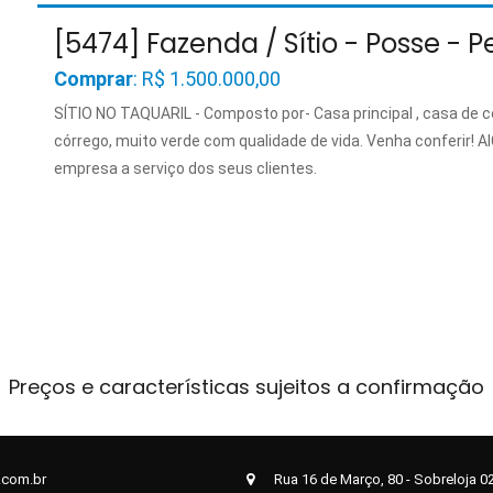
espaço de lazer. Água encanada grátis. Fica internet e TV a
OK. Aceita financiamento. Pode ser vendida mobiliada.
[5474] Fazenda / Sítio - Posse - P
Comprar
: R$ 1.500.000,00
SÍTIO NO TAQUARIL - Composto por- Casa principal , casa de c
córrego, muito verde com qualidade de vida. Venha conferir! 
empresa a serviço dos seus clientes.
Preços e características sujeitos a confirmação
.com.br
Rua 16 de Março, 80 - Sobreloja 02 