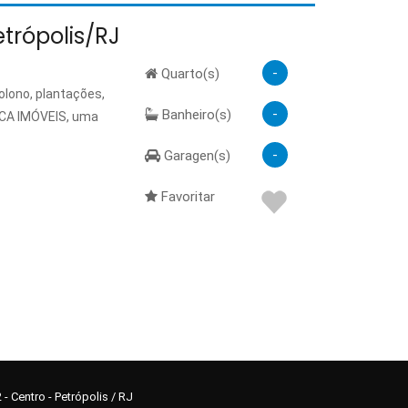
 cabo. Documentação
etrópolis/RJ
-
Quarto(s)
olono, plantações,
-
Banheiro(s)
AICA IMÓVEIS, uma
-
Garagen(s)
Favoritar
- Centro - Petrópolis / RJ