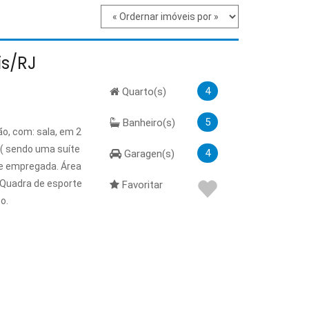
is/RJ
4
Quarto(s)
5
Banheiro(s)
ão, com: sala, em 2
es( sendo uma suíte
4
Garagen(s)
e empregada. Área
. Quadra de esporte
Favoritar
o.