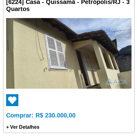
[6224] Casa - Quissamã - Petrópolis/RJ - 3
Quartos
Comprar
: R$ 230.000,00
+ Ver Detalhes