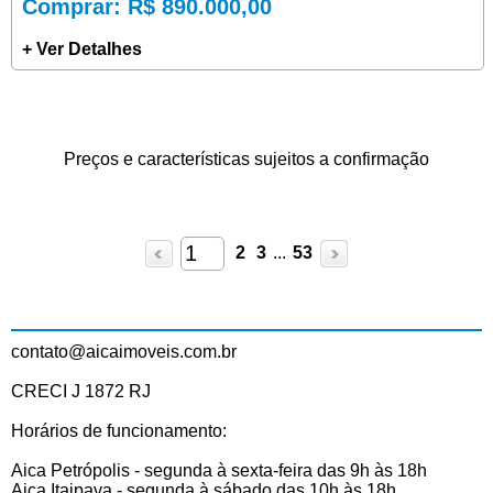
Comprar
: R$ 890.000,00
+ Ver Detalhes
Preços e características sujeitos a confirmação
2
3
...
53
contato@aicaimoveis.com.br
CRECI J 1872 RJ
Horários de funcionamento:
Aica Petrópolis - segunda à sexta-feira das 9h às 18h
Aica Itaipava - segunda à sábado das 10h às 18h