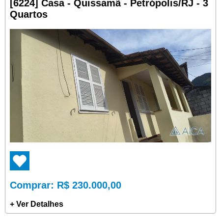
[6224] Casa - Quissamã - Petrópolis/RJ - 3
Quartos
Comprar
: R$ 230.000,00
+ Ver Detalhes