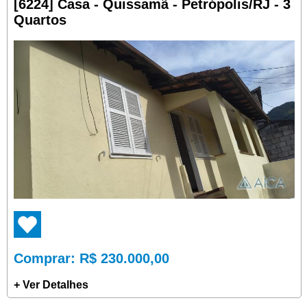
[6224] Casa - Quissamã - Petrópolis/RJ - 3
Quartos
Comprar
: R$ 230.000,00
+ Ver Detalhes