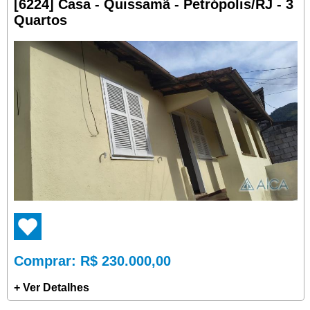
[6224] Casa - Quissamã - Petrópolis/RJ - 3
Quartos
Comprar
: R$ 230.000,00
+ Ver Detalhes