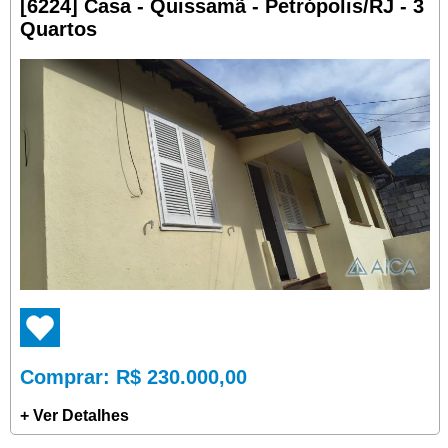
[6224] Casa - Quissamã - Petrópolis/RJ - 3
Quartos
Comprar
: R$ 230.000,00
+ Ver Detalhes