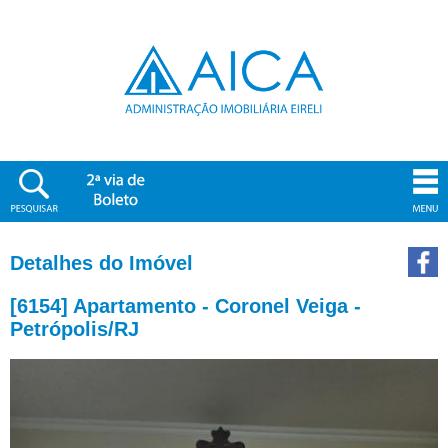
Detalhes do Imóvel
[6154] Apartamento - Coronel Veiga -
Petrópolis/RJ