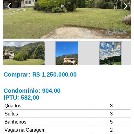
Comprar
: R$ 1.250.000,00
Condomínio
: 904,00
IPTU
: 582,00
Quartos
3
Suítes
3
Banheiros
5
Vagas na Garagem
2