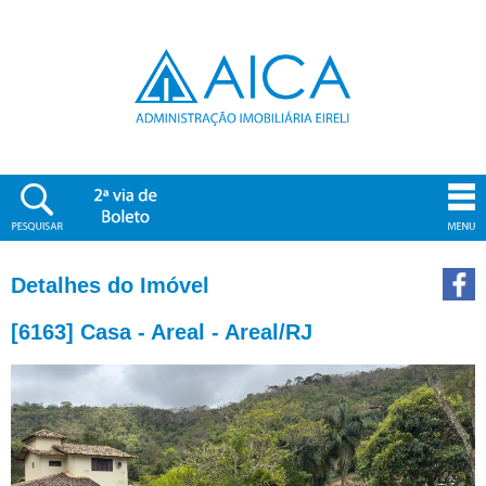
Detalhes do Imóvel
[6163] Casa - Areal - Areal/RJ