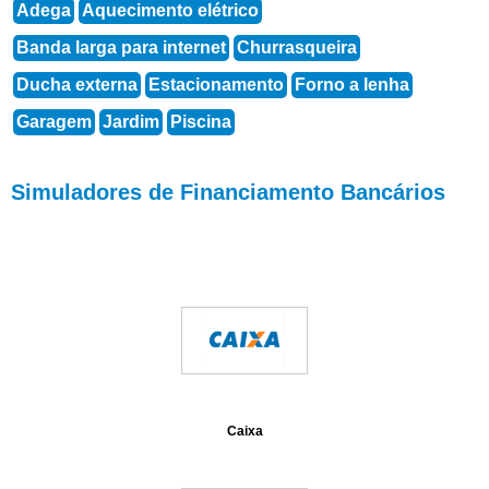
Adega
Aquecimento elétrico
Banda larga para internet
Churrasqueira
Ducha externa
Estacionamento
Forno a lenha
Garagem
Jardim
Piscina
Simuladores de Financiamento Bancários
Caixa