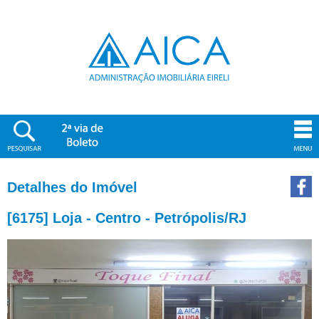
Detalhes do Imóvel
[6175] Loja - Centro - Petrópolis/RJ