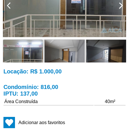
Locação
: R$ 1.000,00
Condomínio
: 816,00
IPTU
: 137,00
Área Construída
40m²
Adicionar aos favoritos