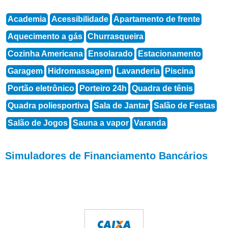
Academia
Acessibilidade
Apartamento de frente
Aquecimento a gás
Churrasqueira
Cozinha Americana
Ensolarado
Estacionamento
Garagem
Hidromassagem
Lavanderia
Piscina
Portão eletrônico
Porteiro 24h
Quadra de tênis
Quadra poliesportiva
Sala de Jantar
Salão de Festas
Salão de Jogos
Sauna a vapor
Varanda
Simuladores de Financiamento Bancários