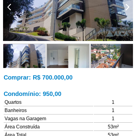
Comprar
: R$ 700.000,00
Condomínio
: 950,00
Quartos
1
Banheiros
1
Vagas na Garagem
1
Área Construída
53m²
Área Total
53m²