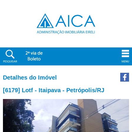
Detalhes do Imóvel
[6179] Lotf - Itaipava - Petrópolis/RJ