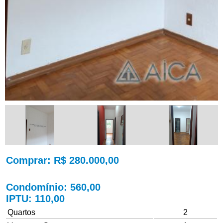
Comprar
: R$ 280.000,00
Condomínio
: 560,00
IPTU
: 110,00
Quartos
2