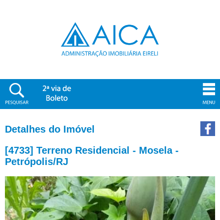
Detalhes do Imóvel
[4733] Terreno Residencial - Mosela -
Petrópolis/RJ