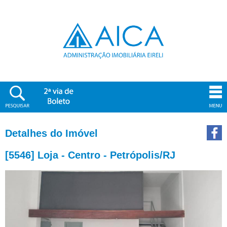
Detalhes do Imóvel
[5546] Loja - Centro - Petrópolis/RJ