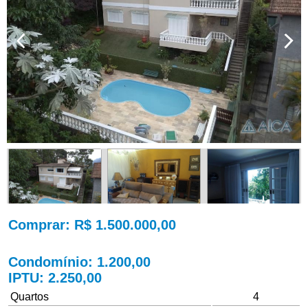
Comprar
: R$ 1.500.000,00
Condomínio
: 1.200,00
IPTU
: 2.250,00
Quartos
4