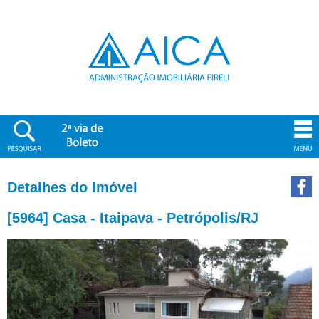
Detalhes do Imóvel
[5964] Casa - Itaipava - Petrópolis/RJ