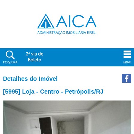
Detalhes do Imóvel
[5995] Loja - Centro - Petrópolis/RJ