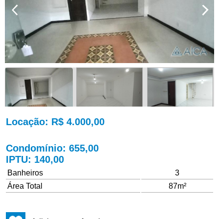
Locação
: R$ 4.000,00
Condomínio
: 655,00
IPTU
: 140,00
Banheiros
3
Área Total
87m²