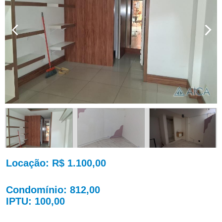
Locação
: R$ 1.100,00
Condomínio
: 812,00
IPTU
: 100,00