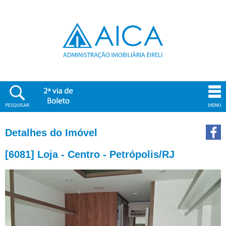
Detalhes do Imóvel
[6081] Loja - Centro - Petrópolis/RJ