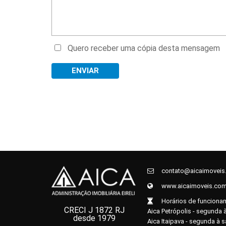
Quero receber uma cópia desta mensagem
contato@aicaimoveis
www.aicaimoveis.com
Horários de funciona
CRECI J 1872 RJ
Aica Petrópolis - segunda à
desde 1979
Aica Itaipava - segunda à 