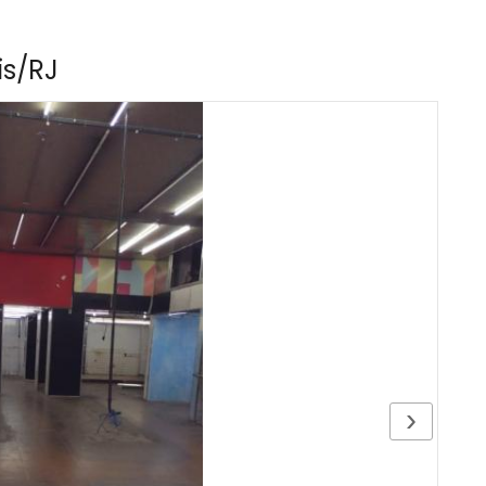
is/RJ
›