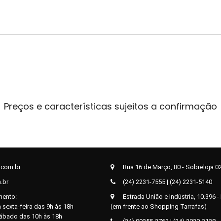
Preços e características sujeitos a confirmação
.com.br
Rua 16 de Março, 80 - Sobreloja 02 
.br
(24) 2231-7555 | (24) 2231-5140
mento:
Estrada União e Indústria, 10.396 - 
 sexta-feira das 9h às 18h
(em frente ao Shopping Tarrafas)
sábado das 10h às 18h