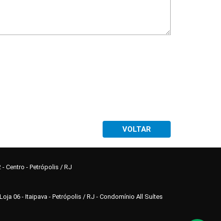
VOLTAR
- Centro - Petrópolis / RJ
Loja 06 - Itaipava - Petrópolis / RJ - Condomínio All Suítes