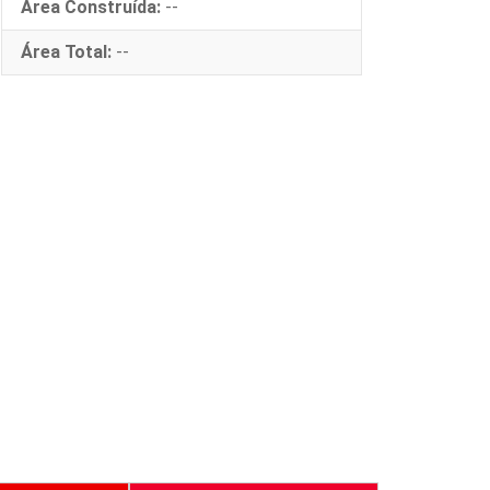
Área Construída:
--
Área Total:
--