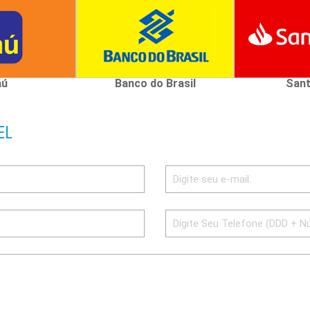
aú
Banco do Brasil
Sant
EL