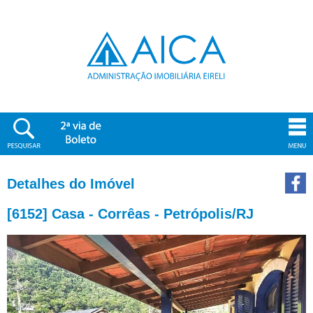
Detalhes do Imóvel
[6152] Casa - Corrêas - Petrópolis/RJ