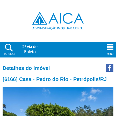
Detalhes do Imóvel
[6166] Casa - Pedro do Rio - Petrópolis/RJ