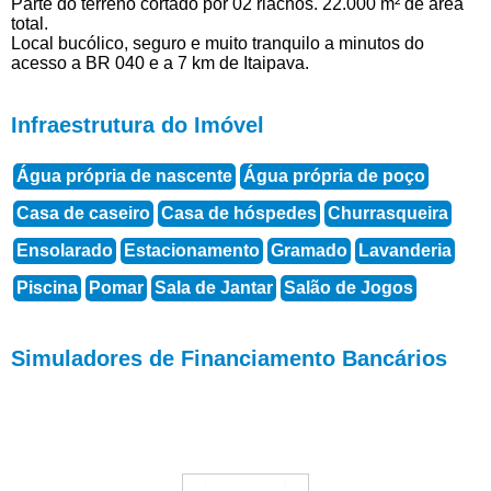
Parte do terreno cortado por 02 riachos. 22.000 m² de área
total.
Local bucólico, seguro e muito tranquilo a minutos do
acesso a BR 040 e a 7 km de Itaipava.
Infraestrutura do Imóvel
Água própria de nascente
Água própria de poço
Casa de caseiro
Casa de hóspedes
Churrasqueira
Ensolarado
Estacionamento
Gramado
Lavanderia
Piscina
Pomar
Sala de Jantar
Salão de Jogos
Simuladores de Financiamento Bancários