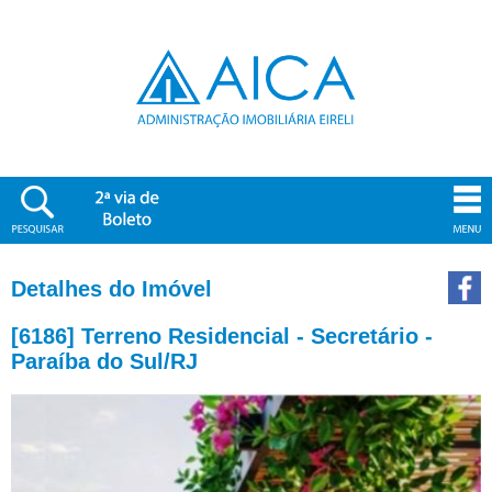
Detalhes do Imóvel
[6186] Terreno Residencial - Secretário -
Paraíba do Sul/RJ