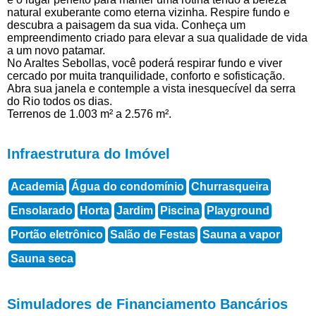
natural exuberante como eterna vizinha. Respire fundo e
descubra a paisagem da sua vida. Conheça um
empreendimento criado para elevar a sua qualidade de vida
a um novo patamar.
No Araltes Sebollas, você poderá respirar fundo e viver
cercado por muita tranquilidade, conforto e sofisticação.
Abra sua janela e contemple a vista inesquecível da serra
do Rio todos os dias.
Terrenos de 1.003 m² a 2.576 m².
Infraestrutura do Imóvel
Academia
Água do condomínio
Churrasqueira
Ensolarado
Horta
Jardim
Piscina
Playground
Portão eletrônico
Salão de Festas
Sauna a vapor
Sauna seca
Simuladores de Financiamento Bancários