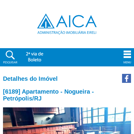
Detalhes do Imóvel
[6189] Apartamento - Nogueira -
Petrópolis/RJ